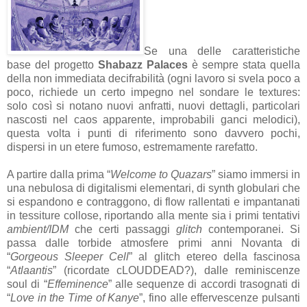
Se una delle caratteristiche
base del progetto
Shabazz Palaces
è sempre stata quella
della non immediata decifrabilità (ogni lavoro si svela poco a
poco, richiede un certo impegno nel sondare le textures:
solo così si notano nuovi anfratti, nuovi dettagli, particolari
nascosti nel caos apparente, improbabili ganci melodici),
questa volta i punti di riferimento sono davvero pochi,
dispersi in un etere fumoso, estremamente rarefatto.
A partire dalla prima “
Welcome to Quazars
” siamo immersi in
una nebulosa di digitalismi elementari, di synth globulari che
si espandono e contraggono, di flow rallentati e impantanati
in tessiture collose, riportando alla mente sia i primi tentativi
ambient/IDM
che certi passaggi
glitch
contemporanei. Si
passa dalle torbide atmosfere primi anni Novanta di
“
Gorgeous Sleeper Cell
” al glitch etereo della fascinosa
“
Atlaantis
” (ricordate cLOUDDEAD?), dalle reminiscenze
soul di “
Effeminence
” alle sequenze di accordi trasognati di
“
Love in the Time of Kanye
”, fino alle effervescenze pulsanti