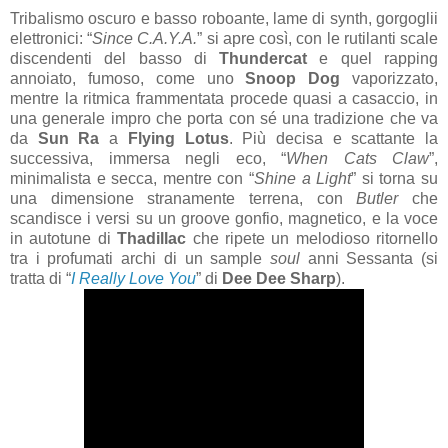
Tribalismo oscuro e basso roboante, lame di synth, gorgoglii
elettronici: “
Since C.A.Y.A.
” si apre così, con le rutilanti scale
discendenti del basso di
Thundercat
e quel rapping
annoiato, fumoso, come uno
Snoop Dog
vaporizzato,
mentre la ritmica frammentata procede quasi a casaccio, in
una generale impro che porta con sé una tradizione che va
da
Sun Ra
a
Flying Lotus
. Più decisa e scattante la
successiva, immersa negli eco, “
When Cats Claw
”,
minimalista e secca, mentre con “
Shine a Light
” si torna su
una dimensione stranamente terrena, con
Butler
che
scandisce i versi su un groove gonfio, magnetico, e la voce
in autotune di
Thadillac
che ripete un melodioso ritornello
tra i profumati archi di un sample
soul
anni Sessanta (si
tratta di “
I Really Love You
” di
Dee Dee Sharp
).