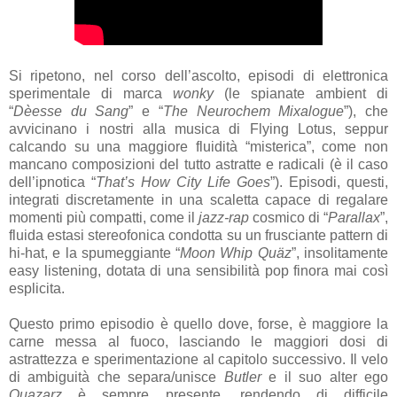
Si ripetono, nel corso dell’ascolto, episodi di elettronica
sperimentale di marca
wonky
(le spianate ambient di
“
Dèesse du Sang
” e “
The Neurochem Mixalogue
”), che
avvicinano i nostri alla musica di Flying Lotus, seppur
calcando su una maggiore fluidità “misterica”, come non
mancano composizioni del tutto astratte e radicali (è il caso
dell’ipnotica “
That’s How City Life Goes
”). Episodi, questi,
integrati discretamente in una scaletta capace di regalare
momenti più compatti, come il
jazz-rap
cosmico di “
Parallax
”,
fluida estasi stereofonica condotta su un frusciante pattern di
hi-hat, e la spumeggiante “
Moon Whip Quäz
”, insolitamente
easy listening, dotata di una sensibilità pop finora mai così
esplicita.
Questo primo episodio è quello dove, forse, è maggiore la
carne messa al fuoco, lasciando le maggiori dosi di
astrattezza e sperimentazione al capitolo successivo. Il velo
di ambiguità che separa/unisce
Butler
e il suo alter ego
Quazarz
è sempre presente, rendendo di difficile