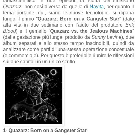
fantascientifico in due episodi: la storia dell’emissario
Quazarz
-non così diversa da quella di
Navita
, per quanto il
tema portante, qui, siano le nuove tecnologie- si dipana
lungo il primo “
Quazarz: Born on a Gangster Star
” (dato
alla vita in due settimane con l’aiuto del produttore
Erik
Blood
) e il gemello “
Quazarz vs. the Jealous Machines
”
(dalla gestazione più lunga, prodotto da
Sunny Levine
), due
album separati e allo stesso tempo inscindibili, quindi da
analizzare come parti di una stessa operazione concettuale
(e commerciale). Per questo è preferibile riunire le riflessioni
sui due capitoli in un unico scritto.
1- Quazarz: Born on a Gangster Star