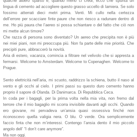
qualche albero sparso e, quando meno ci credi, ecco che spunta un
lingua di cemento ad accogliere questo grasso uccello di lamiera. Se solo
fossimo atterrati dieci metri prima. Venti. Mi cullo nella certezza
dell’errore per scacciare finte paure che non riesco a radunare dentro di
me. Ho più paura che l’aereo si possa schiantare o del fatto che ciò non
mi mette alcun timore?
Che razza di persona sono diventato? Un aereo che precipita non è più
nei miei piani, non mi preoccupa più. Non fa parte delle mie priorità. Che
precipiti pure, abbraccerò la novità.
Aria di estero, vacanza, comincia a filtrare nel velivolo che si appresta a
fermarsi. Welcome to Amsterdam. Welcome to Copenaghen. Welcome to
Prague.
Sento elettricità nell’aria, mi scuoto, raddrizzo la schiena, butto il naso al
vento e gli occhi al cielo. I primi passi su questo duro cemento hanno
proprio il sapore di Olanda. Di Danimarca. Di Repubblica Ceca.
In coda per i bagagli, per la prima volta nella mia vita, non fremo dal
terrore che il mio bagaglio mi scorra invisibile davanti agli occhi. Quando
ero giovane, mi pervadeva un’ansia quasi ossessiva finché non
riconoscevo quella valigia nera. O blu. O verde. Ora semplicemente
faccio finta che non m’interessi. Contengo l’ansia dento il mio piccolo
angolo dell’ “I don’t care anymore”.
Ma non oggi.