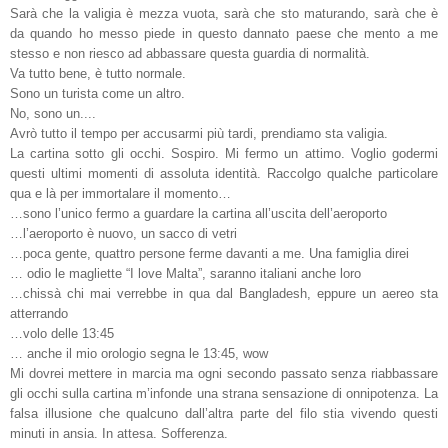
Sarà che la valigia è mezza vuota, sarà che sto maturando, sarà che è
da quando ho messo piede in questo dannato paese che mento a me
stesso e non riesco ad abbassare questa guardia di normalità.
Va tutto bene, è tutto normale.
Sono un turista come un altro.
No, sono un....
Avrò tutto il tempo per accusarmi più tardi, prendiamo sta valigia.
La cartina sotto gli occhi. Sospiro. Mi fermo un attimo. Voglio godermi
questi ultimi momenti di assoluta identità. Raccolgo qualche particolare
qua e là per immortalare il momento…
…sono l’unico fermo a guardare la cartina all’uscita dell’aeroporto
…l’aeroporto è nuovo, un sacco di vetri
…poca gente, quattro persone ferme davanti a me. Una famiglia direi
… odio le magliette “I love Malta”, saranno italiani anche loro
…chissà chi mai verrebbe in qua dal Bangladesh, eppure un aereo sta
atterrando
…volo delle 13:45
… anche il mio orologio segna le 13:45, wow
Mi dovrei mettere in marcia ma ogni secondo passato senza riabbassare
gli occhi sulla cartina m’infonde una strana sensazione di onnipotenza. La
falsa illusione che qualcuno dall’altra parte del filo stia vivendo questi
minuti in ansia. In attesa. Sofferenza.