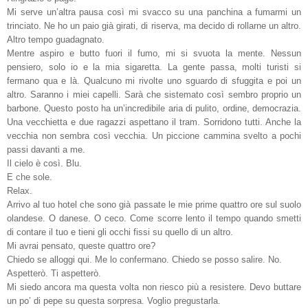
Mi serve un’altra pausa così mi svacco su una panchina a fumarmi un
trinciato. Ne ho un paio già girati, di riserva, ma decido di rollarne un altro.
Altro tempo guadagnato.
Mentre aspiro e butto fuori il fumo, mi si svuota la mente. Nessun
pensiero, solo io e la mia sigaretta. La gente passa, molti turisti si
fermano qua e là. Qualcuno mi rivolte uno sguardo di sfuggita e poi un
altro. Saranno i miei capelli. Sarà che sistemato così sembro proprio un
barbone. Questo posto ha un’incredibile aria di pulito, ordine, democrazia.
Una vecchietta e due ragazzi aspettano il tram. Sorridono tutti. Anche la
vecchia non sembra così vecchia. Un piccione cammina svelto a pochi
passi davanti a me.
Il cielo è così. Blu.
E che sole.
Relax.
Arrivo al tuo hotel che sono già passate le mie prime quattro ore sul suolo
olandese. O danese. O ceco. Come scorre lento il tempo quando smetti
di contare il tuo e tieni gli occhi fissi su quello di un altro.
Mi avrai pensato, queste quattro ore?
Chiedo se alloggi qui. Me lo confermano. Chiedo se posso salire. No.
Aspetterò. Ti aspetterò.
Mi siedo ancora ma questa volta non riesco più a resistere. Devo buttare
un po’ di pepe su questa sorpresa. Voglio pregustarla.