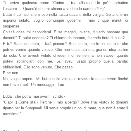
Ti scrivo qualcosa come “Carino il tuo albergo! Un po’ scorbutico
l’usciere…. Quand’è che mi chiami a vedere la camera?! =)”.
Butto il cell sul silenzioso nella tasca davanti della valigia. Se anche mi
rispondi subito, voglio comunque godermi i miei cinque minuti di
suspense.
Chissà cosa mi risponderai. E se magari, invece, ti vedo passare qua
davanti? Ti salto addosso? Ti chiamo da lontano, facendo finta di nulla?
E tu? Sarai contenta, ti farà piacere? Beh, certo, me lo hai detto te che
potevo venire quando volevo. Che non era stata una grande idea partire
da sola. Che avresti voluto chiedermi di venire ma non sapevi quanto
potevi sbilanciarti con me. Sì, avevi usato proprio quella parola:
sbilanciarti. E io sono venuto. Che pazzo.
E se non…
No, voglio sapere. Mi butto sulla valigia e rovisto freneticamente finché
non trovo il cell. Un messaggio. Tuo.
…
Eddai, che potrai mai avermi scritto?
“Ciao! :) Come stai? Perché il mio albergo? Dove l’hai visto? Io domani
riparto per la Spagnaa!! Mi serve proprio un po’ di mare, qua non è stato il
massimo.”
…
…