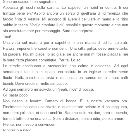
Sono un sadico e un sognatore.
Abbasso gli occhi sulla cartina. Lo sapevo, un hotel in centro, ti sei
trattata bene eh? Aspiro ancora un sorso di quell’aria d’indifferenza che
faccio finta di vestire. Mi accorgo di avere il cellulare in mano e lo ritiro
subito in tasca. Voglio ritardare il più possibile questo momento e che non
sia assolutamente per messaggio. Sarà una sorpresa.
Taxi!
Una vista sul mare e poi a capofitto in una marea di edifici colorati.
Palazzi imponenti e casette sorridenti. Una città pulita, devo ammetterlo.
Mi piacerà. No, mi piace, lo so già e, se anche non mi fosse piaciuta, me
la sarei fatta piacere comunque. Per te. Lo so.
Le strade continuano a susseguirsi con calma e dolcezza. Ad ogni
semaforo il tassista mi spara una battuta in un inglese incredibilmente
fluido. Butta indietro la testa e mi lancia un sorriso sotto i suoi baffi
biondi. Deve credersi molto simpatico.
Ad ogni semaforo mi scivola un “yeah, nice” di bocca.
Gli basta poco.
Non riesco a levarmi l’amaro di bocca. È la nostra vacanza ora.
Finalmente ho dato una svolta a quest’estate sciatta e ti ho raggiunta,
non sarai più sola, ci sono anch’io. Saremo solo noi due, sarà stupendo,
tornerà tutto come una volta. Senza distanze, senza odio, senza amore.
Niente, non riesco a convincermi.
Ringrazio e pago.