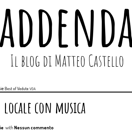
ie
Best of
Vedute
VDA
n locale con musica
ie
with
Nessun commento