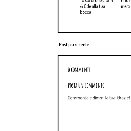
Tu sai di quest'aria
Uno d
& Ode alla tua
inerti
bocca
Post più recente
0 commenti:
Posta un commento
Commenta e dimmi la tua. Grazie!