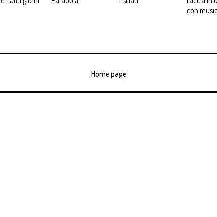
ei tanti giorni
Parabola
Esiliati
Faccia in 
con musi
Home page