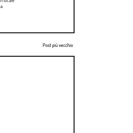
un locale
ca
Post più vecchio