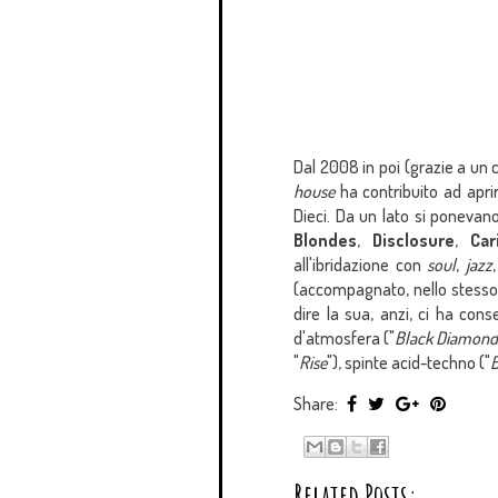
Dal 2008 in poi (grazie a un
house
ha contribuito ad aprir
Dieci. Da un lato si ponevan
Blondes
,
Disclosure
,
Car
all'ibridazione con
soul
,
jazz
(accompagnato, nello stess
dire la sua, anzi, ci ha co
d'atmosfera ("
Black Diamon
"
Rise
"), spinte acid-techno ("
B
Share:
Related Posts: