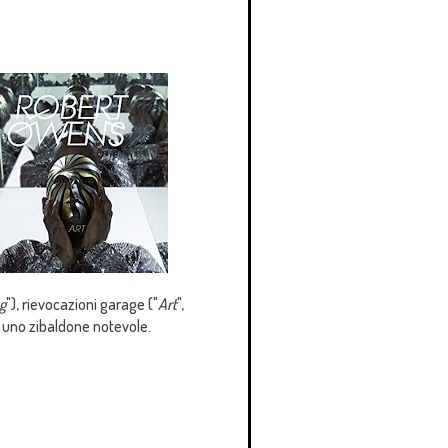
g
"), rievocazioni garage ("
Art
",
 uno zibaldone notevole.