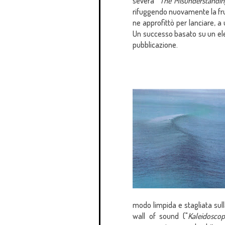
severa "
The Misunderstandin
rifuggendo nuovamente la fruib
ne approfittò per lanciare, a
Un successo basato su un ele
pubblicazione.
modo limpida e stagliata sull
wall of sound ("
Kaleidosco