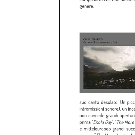
genere.
suo canto desolato. Un picco
intromissioni sonore), un in
non concede grandi aperture 
prima "
Enola Gay
", "
The More 
e mitteleuropeo grandi suc