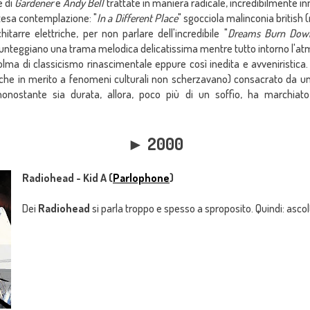
e di
Gardener
e
Andy Bell
trattate in maniera radicale, incredibilmente i
stesa contemplazione: "
In a Different Place
" sgocciola malinconia british
hitarre elettriche, per non parlare dell'incredibile "
Dreams Burn Dow
punteggiano una trama melodica delicatissima mentre tutto intorno l'atmo
colma di classicismo rinascimentale eppure così inedita e avveniristica
 (che in merito a fenomeni culturali non scherzavano) consacrato da u
onostante sia durata, allora, poco più di un soffio, ha marchiato 
► 2000
Radiohead - Kid A (
Parlophone
)
Dei
Radiohead
si parla troppo e spesso a sproposito. Quindi: asco