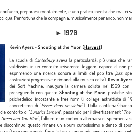
 coprifuoco, prepararsi mentalmente, è una pratica inedita che mai ci
oci qua. Per fortuna che la compagnia, musicalmente parlando, non man
► 1970
Kevin Ayers - Shooting at the Moon (
Harvest
)
La scuola di
Canterbury
aveva la particolarità, più unica che rar
validissimi in un contesto irriverente, leggero, capace di non p
esprimendo una ricerca sonora ai limiti del pop (tra
jazz
, sp
costruzioni progressive e rimandi alla musica colta).
Kevin Ayer
dei Soft Machine, inaugura la carriera solista nel 1969 con l
proseguendo con questo
Shooting at the Moon
, pastiche st
psichedelico, incostante e free form (il collage astrattista di "
R
concretismo di "
Pisser dans un violon
"). Dalla cantilena/chanso
d e contorto di "
Lunatics Lament
", passando per il divertissement "
The 
 Green and You Blue
", l'album è un continuo alternarsi di sperimentazio
e discontinuo, questo rimane un album curiosissimo e denso di spunti.
quasi) mai meramente formalistica, esprimendo invece una carica vita