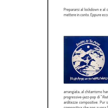
Prepararsi al lockdown e al
mettere in conto. Eppure ecc
arrangiata, al chitarrismo har
progressive-jazz-pop di "
Red
arditezze compositive. Pur s
compositiva che non suona (