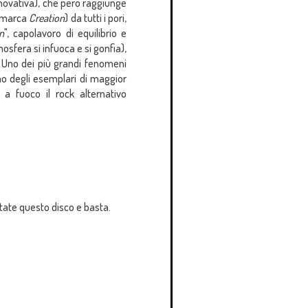
nnovativa), che però raggiunge
 (marca
Creation
) da tutti i pori,
n
", capolavoro di equilibrio e
sfera si infuoca e si gonfia),
. Uno dei più grandi fenomeni
no degli esemplari di maggior
a fuoco il rock alternativo
ltate questo disco e basta.