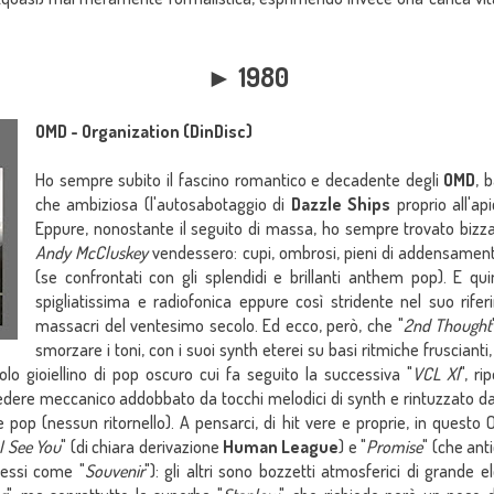
► 1980
OMD - Organization (DinDisc)
Ho sempre subito il fascino romantico e decadente degli
OMD
, 
che ambiziosa (l'autosabotaggio di
Dazzle Ships
proprio all'ap
Eppure, nonostante il seguito di massa, ho sempre trovato bizzar
Andy McCluskey
vendessero: cupi, ombrosi, pieni di addensamenti 
(se confrontati con gli splendidi e brillanti anthem pop). E qui
spigliatissima e radiofonica eppure così stridente nel suo rife
massacri del ventesimo secolo. Ed ecco, però, che "
2nd Thought
smorzare i toni, con i suoi synth eterei su basi ritmiche frusciant
lo gioiellino di pop oscuro cui fa seguito la successiva "
VCL XI
", ri
cedere meccanico addobbato da tocchi melodici di synth e rintuzzato d
pop (nessun ritornello). A pensarci, di hit vere e proprie, in questo 
I See You
" (di chiara derivazione
Human League
) e "
Promise
" (che ant
cessi come "
Souvenir
"): gli altri sono bozzetti atmosferici di grande 