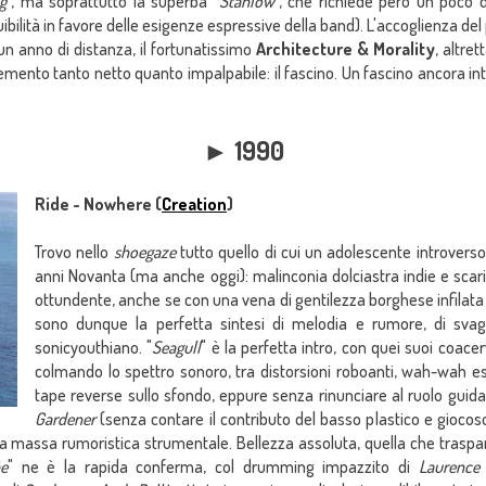
g
", ma soprattutto la superba "
Stanlow
", che richiede però un poco 
ilità in favore delle esigenze espressive della band). L'accoglienza del 
 un anno di distanza, il fortunatissimo
Architecture & Morality
, altre
mento tanto netto quanto impalpabile: il fascino. Un fascino ancora in
► 1990
Ride - Nowhere (
Creation
)
Trovo nello
shoegaze
tutto quello di cui un adolescente introvers
anni Novanta (ma anche oggi): malinconia dolciastra indie e scar
ottundente, anche se con una vena di gentilezza borghese infilata t
sono dunque la perfetta sintesi di melodia e rumore, di sva
sonicyouthiano. "
Seagull
" è la perfetta intro, con quei suoi coac
colmando lo spettro sonoro, tra distorsioni roboanti, wah-wah estr
tape reverse sullo sfondo, eppure senza rinunciare al ruolo guid
Gardener
(senza contare il contributo del basso plastico e giocos
a massa rumoristica strumentale. Bellezza assoluta, quella che traspar
pe
" ne è la rapida conferma, col drumming impazzito di
Laurence 