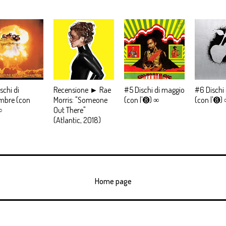
schi di
Recensione ► Rae
#5 Dischi di maggio
#6 Dischi 
mbre (con
Morris: "Someone
(con l'➑) ∞
(con l'➑)
∞
Out There"
(Atlantic, 2018)
Home page