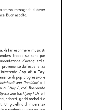
 saremmo immaginati di dover
ca. Buon ascolto.
a, di far esprimere musicisti
rendersi troppo sul serio pur
erimentazione d'avanguardia,
s
, proveniente dall'esperienza
'irriverente
Joy of a Toy
,
raniante di pop progressivo e
heinhardt and Geraldine
" o il
n di "
May I
", così finemente
Oyster and the Flying Fish
" e il
ni, scherzi, giochi melodici e
 Un gioiellino di irriverenza
le e sardonica unica nel suo