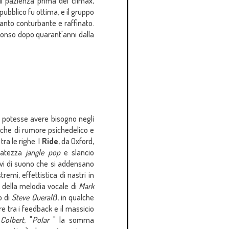
di pazienza prima del climax,
pubblico fu ottima, e il gruppo
ttanto conturbante e raffinato.
tonso dopo quarant'anni dalla
o potesse avere bisogno negli
iche di rumore psichedelico e
ra le righe. I
Ride
, da Oxford,
gatezza
jangle pop
e slancio
ervi di suono che si addensano
emi, effettistica di nastri in
a della melodia vocale di
Mark
o di
Steve Queralt
), in qualche
e tra i feedback e il massicio
Colbert
, "
Polar
" la somma