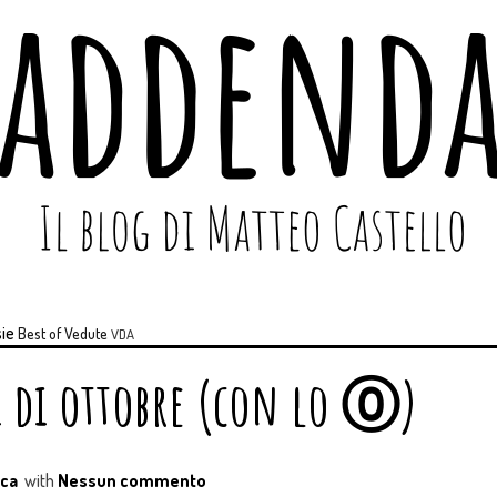
ie
Best of
Vedute
VDA
i di ottobre (con lo ⓪)
ca
with
Nessun commento