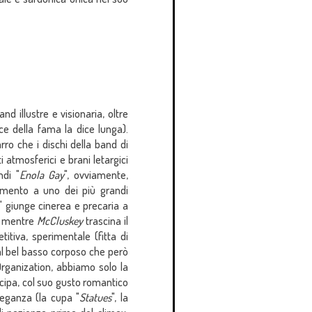
band illustre e visionaria, oltre
ice della fama la dice lunga).
ro che i dischi della band di
atmosferici e brani letargici
ndi "
Enola Gay
", ovviamente,
rimento a uno dei più grandi
" giunge cinerea e precaria a
i, mentre
McCluskey
trascina il
petitiva, sperimentale (fitta di
al bel basso corposo che però
Organization, abbiamo solo la
icipa, col suo gusto romantico
eleganza (la cupa "
Statues
", la