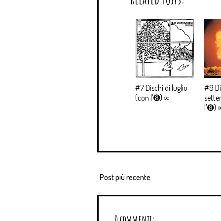
#7 Dischi di luglio
#9 Di
(con l'➑) ∞
sette
l'➑) 
Post più recente
0 commenti: