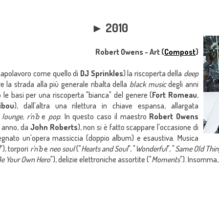
► 2010
Robert Owens - Art (
Compost
)
 capolavoro come quello di
DJ Sprinkles
) la riscoperta della
deep
e la strada alla più generale ribalta della
black music
degli anni
o le basi per una riscoperta "bianca" del genere (
Fort Romeau
,
ibou
), dall'altra una rilettura in chiave espansa, allargata
,
lounge
,
r'n'b
e
pop
. In questo caso il maestro
Robert Owens
o anno, da
John Roberts
), non si è fatto scappare l'occasione di
nsegnato un'opera massiccia (doppio album) e esaustiva. Musica
d
"), torpori
r'n'b
e
neo soul
("
Hearts and Soul
", "
Wonderful
", "
Same Old Thin
e Your Own Hero
"), delizie elettroniche assortite ("
Moments
"). Insomma,