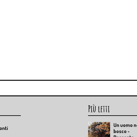
Più letti
Un uomo n
onti
bosco -