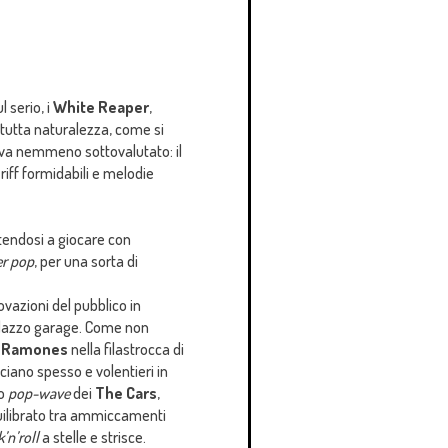
l serio, i
White Reaper
,
 tutta naturalezza, come si
va nemmeno sottovalutato: il
riff formidabili e melodie
ertendosi a giocare con
r pop
, per una sorta di
ovazioni del pubblico in
dazzo garage. Come non
i
Ramones
nella filastrocca di
nciano spesso e volentieri in
o
pop-wave
dei
The Cars
,
quilibrato tra ammiccamenti
’n’roll
a stelle e strisce.