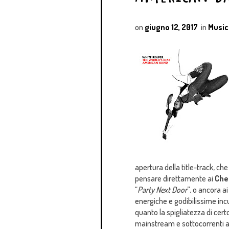
on
giugno 12, 2017
in
Music
apertura della title-track, ch
pensare direttamente ai
Che
“
Party Next Door
”, o ancora a
energiche e godibilissime inc
quanto la spigliatezza di cert
mainstream e sottocorrenti al