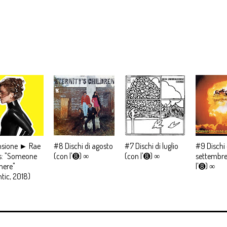
nsione ► Rae
#8 Dischi di agosto
#7 Dischi di luglio
#9 Dischi 
s: "Someone
(con l'➑) ∞
(con l'➑) ∞
settembre
here"
l'➑) ∞
ntic, 2018)