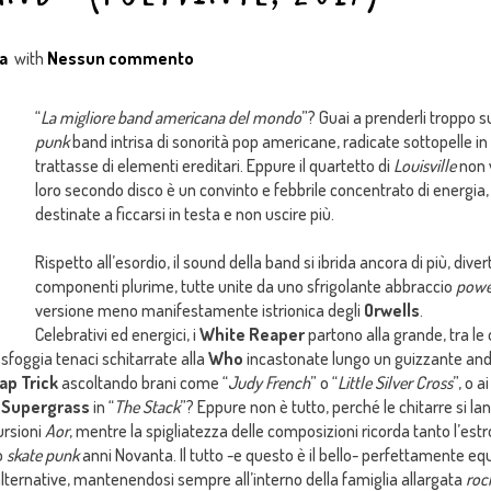
a
with
Nessun commento
“
La migliore band americana del mondo
”? Guai a prenderli troppo su
punk
band intrisa di sonorità pop americane, radicate sottopelle in
trattasse di elementi ereditari. Eppure il quartetto di
Louisville
non 
loro secondo disco è un convinto e febbrile concentrato di energia, 
destinate a ficcarsi in testa e non uscire più.
Rispetto all’esordio, il sound della band si ibrida ancora di più, div
componenti plurime, tutte unite da uno sfrigolante abbraccio
powe
versione meno manifestamente istrionica degli
Orwells
.
Celebrativi ed energici, i
White Reaper
partono alla grande, tra le 
e sfoggia tenaci schitarrate alla
Who
incastonate lungo un guizzante an
ap Trick
ascoltando brani come “
Judy French
” o “
Little Silver Cross
”, o a
i
Supergrass
in “
The Stack
”? Eppure non è tutto, perché le chitarre si la
ursioni
Aor
, mentre la spigliatezza delle composizioni ricorda tanto l’estr
o
skate punk
anni Novanta. Il tutto -e questo è il bello- perfettamente e
ternative, mantenendosi sempre all’interno della famiglia allargata
rock