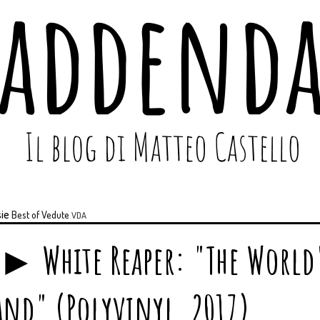
ie
Best of
Vedute
VDA
► White Reaper: "The World'
nd" (Polyvinyl, 2017)