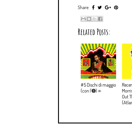
Share:
Related Posts:
#5 Dischi di maggio
Rece
(con l'➑) ∞
Morri
Out T
(Atla