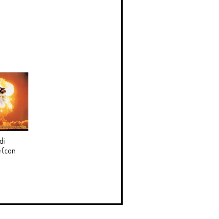
di
 (con